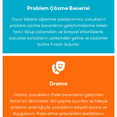
Problem Çözme Becerisi
Oyun tabanlı öğrenme yaklaşımımız, çocukların
problem çözme becerilerini geliştirmelerine imkan
tanır. Grup çalışmaları ve bireysel etkinliklerle,
çocuklar zorlukların üstesinden gelme ve çözümler
bulma fırsatı bulurlar.
Drama
Drama, çocukların ifade becerilerini geliştiren
temel bir aktivitedir. Rol yapma oyunları ve hikaye
anlatımı aracılığıyla, çocukların empati kurma ve
duygularını ifade etme yetenekleri desteklenir.