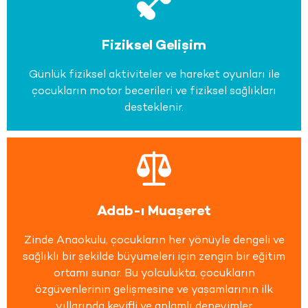
Fiziksel Gelişim
Günlük fiziksel aktiviteler ve hareket oyunları ile
çocukların motor becerileri ve fiziksel sağlıkları
desteklenir.
Adab-ı Muaşeret
Zinde Anaokulu, çocukların her yönüyle dengeli ve
sağlıklı bir şekilde büyümeleri için zengin bir eğitim
ortamı sunar. Bu yolculukta, çocukların
özgüvenlerinin gelişmesine ve yaşamlarının ilk
yıllarında keyifli ve anlamlı deneyimler