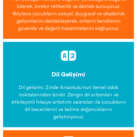
bilerek, birebir rehberlik ve destek sunuyoruz.
Böylece çocukların sosyal, duygusal ve akademik
gelişimlerini destekleyerek, onların kendilerini
güvende ve değerli hissetmelerini sağlıyoruz.
Dil Gelişimi
Dil gelişimi, Zinde Anaokulu’nun temel odak
noktalarından biridir. Zengin dil ortamları ve
etkileşimli hikaye anlatımı seansları ile çocukların
dil becerilerini ve kelime dağarcıklarını
geliştiriyoruz.