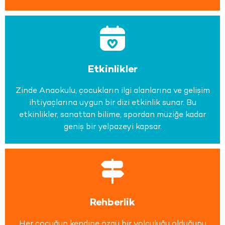
Etkinlikler
Zinde Anaokulu, çocukların ilgi alanlarına ve gelişim
ihtiyaçlarına uygun bir dizi etkinlik sunar. Bu
etkinlikler, sanattan bilime, spordan müziğe kadar
geniş bir yelpazeyi kapsar.
Rehberlik
Her çocuğun kendine özgü bir yolculuğu olduğunu