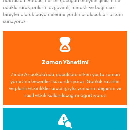
noktasıdır. Burada, her bir çocuğun bireysel gelişimine
odaklanarak, onların özgüvenli, meraklı ve bağımsız
bireyler olarak büyümelerine yardımcı olacak bir ortam
sunuyoruz.
Zaman Yönetimi
Zinde Anaokulu’nda, çocuklara erken yaşta zaman
yönetimi becerileri kazandırıyoruz. Günlük rutinler
ve planlı etkinlikler aracılığıyla, zamanın değerini ve
nasıl etkili kullanılacağını öğretiyoruz.