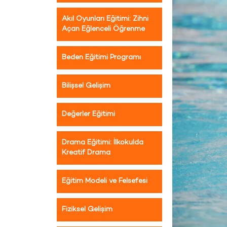
Akıl Oyunları Eğitimi: Zihni
Açan Eğlenceli Öğrenme
Beden Eğitimi Programı
Bilişsel Gelişim
Değerler Eğitimi
Drama Eğitimi: İlkokulda
Kreatif Drama
Eğitim Modeli ve Felsefesi
Fiziksel Gelişim