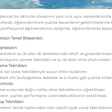
enceli bir aktivite olmasının yanı sıra, aynı zamanda kritik
 olarak, öğrencilerimizin yüzme becerilerini geliştirmelerin
rofesyonel eğitmenlerimiz eşliğinde, öğrencilerimize kapsa
izin Temel Bileşenleri:
aptasyon:
encilerin su ile olan ilk temaslarında rahat ve güvende hiss
korkusunu yenme teknikleri ve su ile dost olma alıştırmaları.
zme Teknikleri:
klı kol çekiş teknikleriyle suyun etkin kullanımı.
best stil, kurbağalama, kelebek ve sırtüstü gibi yüzme stiller
ntrolü:
me sırasında doğru nefes alma tekniklerinin öğretilmesi.
esin, yüzme performansı üzerindeki etkisinin anlatılması.
ş Teknikleri:
menin temel taşlarından olan çeşitli ayak vuruş tekniklerini