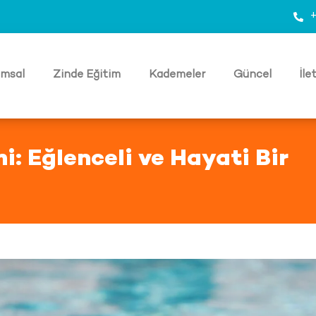
+
msal
Zinde Eğitim
Kademeler
Güncel
İle
i: Eğlenceli ve Hayati Bir