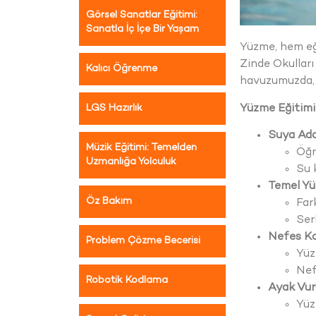
Görsel Sanatlar Eğitimi:
Sanatla İç İçe Bir Yaşam
Yüzme, hem eğl
Zinde Okulları
Kalıcı Öğrenme
havuzumuzda, p
Yüzme Eğitimim
LGS Hazırlık
Suya Ad
Müzik Eğitimi: Temelden
Öğr
Uzmanlığa Yolculuk
Su 
Temel Yü
Öz Bakım
Far
Ser
Nefes Ko
Problem Çözme Becerisi
Yüz
Nef
Robotik Kodlama
Ayak Vuru
Yüz