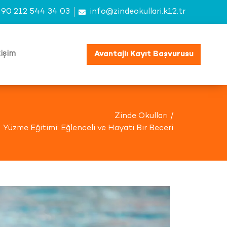
90 212 544 34 03
info@zindeokullari.k12.tr
tişim
Avantajlı Kayıt Başvurusu
Zinde Okulları /
Yüzme Eğitimi: Eğlenceli ve Hayati Bir Beceri