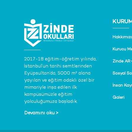
KURU
Hakkımız
Kurucu Me
2017-18 eğitim-öğretim yılında,
Zinde AR
İstanbul’un tarihi semtlerinden
Eyüpsultan’da, 5000 m² alana
Sosyal So
yayılan ve eğitim odaklı özel bir
İnsan Kay
mimariyle inşa edilen ilk
kampüsümüzle eğitim
Galeri
yolculuğumuza başladık.
Devamını oku >