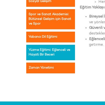
Sosyal Gelişim
Her
Eğitim Yaklaşı
Spor ve Sanat Akademisi:
Bireysel 
Bütünsel Gelişim için Sanat
ve yönle
ve Spor
Güvenli 
destekle
Yabancı Dil Eğitimi
Eğlenceli
getirme.
Yüzme Eğitimi: Eğlenceli ve
Hayati Bir Beceri
Zaman Yönetimi