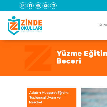
Kuru
Yüzme Eğitim
Beceri
Adab-ı Muaşeret Eğitimi:
Toplumsal Uyum ve
Nezaket